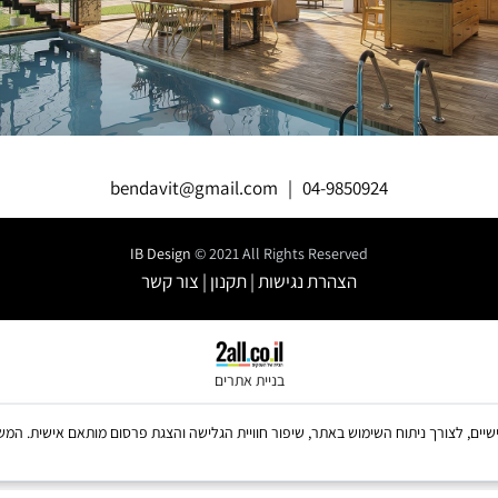
bendavit@gmail.com
|
04-9850924
IB Design
© 2021 All Rights Reserved
הצהרת נגישות
|
תקנון
|
צור קשר
בניית אתרים
ש בקבצי Cookies, לרבות של צדדים שלישיים, לצורך ניתוח השימוש באתר, שיפור חוויית הגלישה והצגת פרסום מו