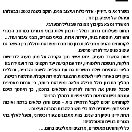
משרד אי.בי.דיזיין - אדריכלות ועיצוב פנים, הוקם בשנת 2002 ובבעלותו
וניהולו של איציק בן דוד.
המשרד נמצא בקיבוץ מצובה שבגליל המערבי.
תחום פעילותנו נרחב וכולל : תכנון וילות ובתי מגורים במרחב הכפרי
והעירוני, תוספות בניה, יחידות ארוח, בנייני מגורים, מבני ציבור ועוד...
לקוחותינו נהנים מחבילת תכנון מורחבת ומפורטת וכוללת בין השאר גם
עיצוב פנים עד לפרטי פרטים.
צוות המשרד מעניק יחס אישי תוך הקפדה על מתן מענה לדרישות
הלקוח, הגשמת חלומותיו, יחד עם קביעת יעד תקציבי ברור ועמידה בו!
הליווי והזמינות שלנו נמשכים גם עם העלייה לשטח והבנייה, וכוללים
ביקורים באתר וליווי לאולמות התצוגה לבחירות וקבלת החלטות רכישה.
תהליך התכנון כולל חבילה מלאה ומפורטת ביותר, כי אנחנו מאמינים
שככל שניתן את הדעת לפרטים המלאים בתכנון, כך תיחסך מיכם
עוגמת נפש והוצאות בלתי צפויות במהלך הבניה!
לקוחותינו זוכים לקבל הדמיית בית - פנים וחוץ מלאים ברמה ואיכות
יוצאי דופן וייחודית לנו! כלי חשוב להבנת המבנה ועיצובו.
תחת ידינו ניסיון רב שנים, צוות מתכננים צעיר וכשרוני, ומעל לאלף בתי
מגורים בנויים ומאוכלסים!
כל לקוחותינו מאושרים, מרוצים וממליצים בחום....