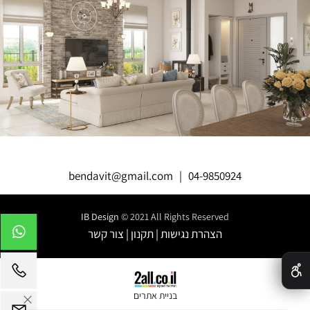
bendavit@gmail.com
|
04-9850924
IB Design
© 2021 All Rights Reserved
הצהרת נגישות
|
תקנון
|
צור קשר
✕
בניית אתרים